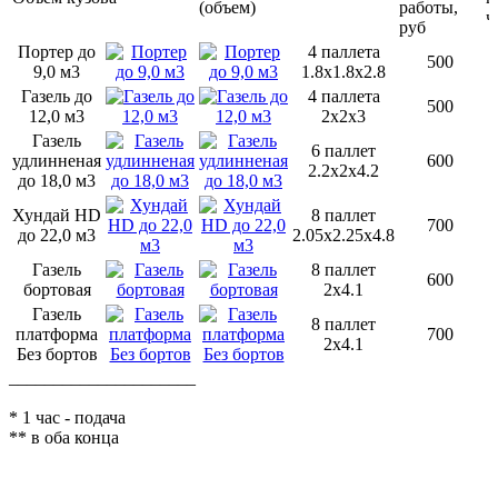
(объем)
работы,
ч
руб
Портер до
4 паллета
500
9,0 м3
1.8х1.8х2.8
Газель до
4 паллета
500
12,0 м3
2х2х3
Газель
6 паллет
удлинненая
600
2.2х2х4.2
до 18,0 м3
Хундай HD
8 паллет
700
до 22,0 м3
2.05х2.25х4.8
Газель
8 паллет
600
бортовая
2х4.1
Газель
8 паллет
платформа
700
2х4.1
Без бортов
_____________________
* 1 час - подача
** в оба конца